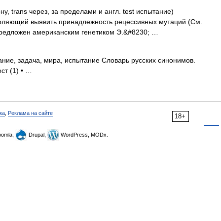
ону, trans через, за пределами и англ. test испытание)
ляющий выявить принадлежность рецессивных мутаций (См.
редложен американским генетиком Э.&#8230; …
ние, задача, мира, испытание Словарь русских синонимов.
ст (1) • …
ка
,
Реклама на сайте
18+
omla,
Drupal,
WordPress, MODx.