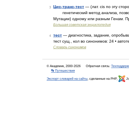
Цис-транс-тест
— (лат. cis по эту стор
3
генетический метод анализа, позво
Мутации) одному или разным Генам. П
Большая советская энциклопедия
тест
— диагностика, задание, опробыва
4
тест сущ., кол во синонимов: 24 • автоте
Словарь синонимов
© Академик, 2000-2026
Обратная связь:
Техподдерж
👣 Путешествия
Экспорт словарей на сайты
, сделанные на PHP,
Jo